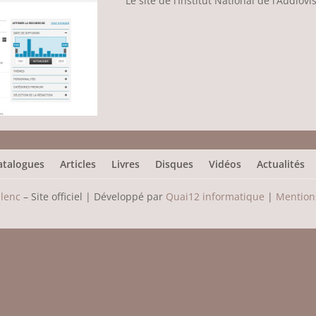
Le site de l’Institut National de l’Audiovi
atalogues
Articles
Livres
Disques
Vidéos
Actualités
ulenc
– Site officiel | Développé par
Quai12 informatique
|
Mentions