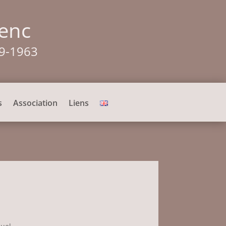
lenc
99-1963
s
Association
Liens