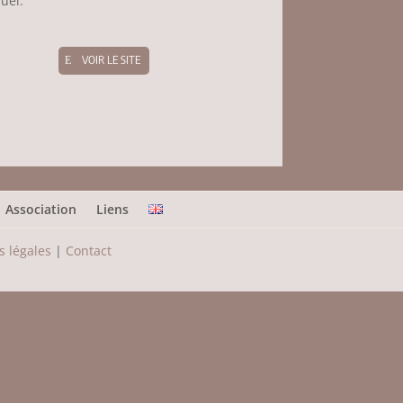
suel.
VOIR LE SITE
Association
Liens
 légales
|
Contact