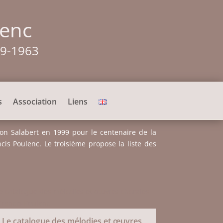
lenc
99-1963
s
Association
Liens
ion Salabert en 1999 pour le centenaire de la
is Poulenc. Le troisième propose la liste des
Le catalogue des mélodies et œuvres