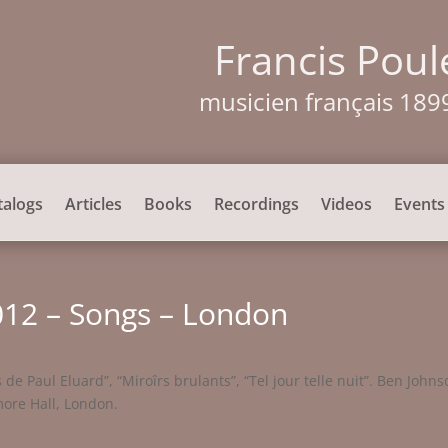
Francis Poul
musicien français 189
talogs
Articles
Books
Recordings
Videos
Events
012 – Songs – London
de Paul Eluard”, “Miroîrs brulants”, “Tel jour telle nuit”. Ben John
ore Hall, London.