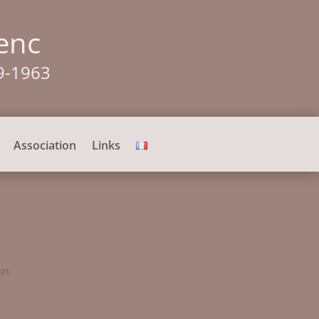
enc
9-1963
Association
Links
son