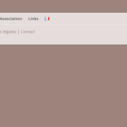
Association
Links
 légales
|
Contact