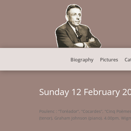
Biography
Pictures
Ca
Sunday 12 February 2
Poulenc : “Toréador”, “Cocardes”, “Cinq Poèmes 
(tenor), Graham Johnson (piano). 4.00pm, Wigm