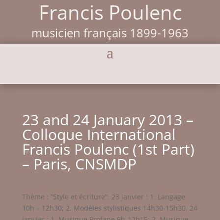
Francis Poulenc
musicien français 1899-1963
23 and 24 January 2013 –
Colloque International
Francis Poulenc (1st Part)
– Paris, CNSMDP
Thème : “Style et écriture”. 23 janvier : 1. Langage
10h – 12h30; 2. Modèles stylistiques 14h30-15h30. 24
janvier : 1. Musique Profane 9h-12h15; 2. Musique