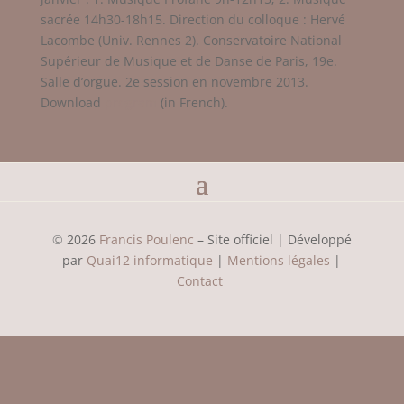
sacrée 14h30-18h15. Direction du colloque : Hervé
Lacombe (Univ. Rennes 2). Conservatoire National
Supérieur de Musique et de Danse de Paris, 19e.
Salle d’orgue. 2e session en novembre 2013.
Download
program
(in French).
©
2026
Francis Poulenc
– Site officiel | Développé
par
Quai12 informatique
|
Mentions légales
|
Contact