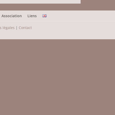
Association
Liens
 légales
|
Contact