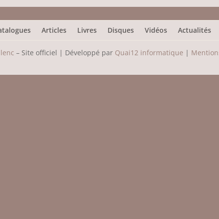
atalogues
Articles
Livres
Disques
Vidéos
Actualités
ulenc
– Site officiel | Développé par
Quai12 informatique
|
Mentions