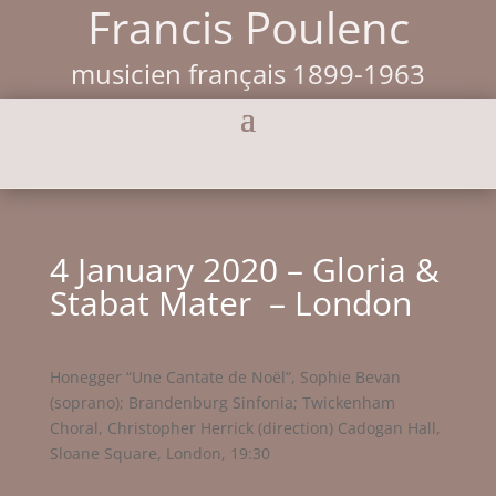
Francis Poulenc
musicien français 1899-1963
4 January 2020 – Gloria &
Stabat Mater – London
Honegger “Une Cantate de Noël”, Sophie Bevan
(soprano); Brandenburg Sinfonia; Twickenham
Choral, Christopher Herrick (direction) Cadogan Hall,
Sloane Square, London, 19:30