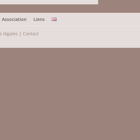
Association
Liens
 légales
|
Contact