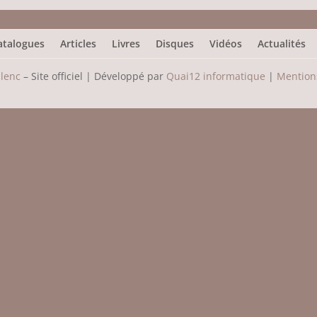
atalogues
Articles
Livres
Disques
Vidéos
Actualités
ulenc
– Site officiel | Développé par
Quai12 informatique
|
Mentions